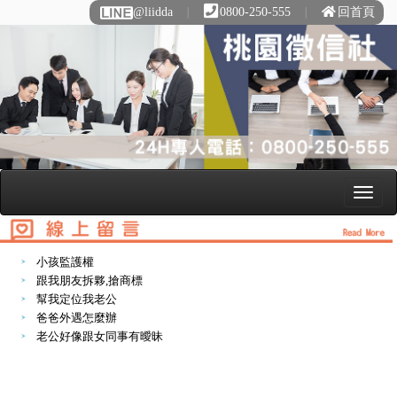
@liidda
∣
0800-250-555
∣
回首頁
小孩監護權
跟我朋友拆夥,搶商標
幫我定位我老公
爸爸外遇怎麼辦
老公好像跟女同事有曖昧