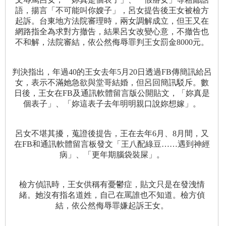
語，揚言「不可能叫你嫂子」，呂女提告後王女被檢方
起訴。台東地方法院審理時，兩女調解成立，但王又在
網路指全為求對方撤告，結果呂女改變心意，不撤告也
不和解，法院審結，依公然侮辱罪判王女罰金8000元。
判決指出，年過40的王女去年5月20日透過FB傳簡訊給呂
女，表示不滿她急欲與堂哥結婚，但呂回簡訊駁斥。數
日後，王女在FB及通訊軟體留言版公開貼文，「妳真是
個表子」、「妳這表子去年明明親口說妳想嫁」。
呂女不堪其擾，蒐證後提告，王在去年6月、8月間，又
在FB和通訊軟體留言板發文「王八配綠豆……遇到神經
病」、「更年期腦袋裝屎」。
檢方偵訊時，王女供稱有憂鬱症，貼文只是在發洩情
緒。她沒有指名道姓，自己在罵誰也不知道。檢方偵
結，依公然侮辱罪嫌起訴王女。