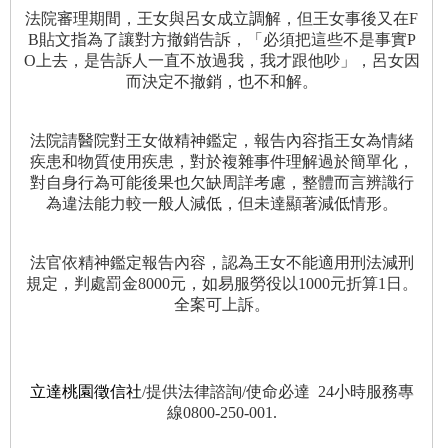
法院審理期間，王女與呂女成立調解，但王女事後又在F
B貼文指為了讓對方撤銷告訴，「必須把這些不是事實P
O上去，是告訴人一直不放過我，我才跟他吵」，呂女因
而決定不撤銷，也不和解。
法院請醫院對王女做精神鑑定，報告內容指王女為情緒
疾患和物質使用疾患，對於複雜事件理解過於簡單化，
對自身行為可能後果也欠缺周詳考慮，整體而言辨識行
為違法能力較一般人減低，但未達顯著減低情形。
法官依精神鑑定報告內容，認為王女不能適用刑法減刑
規定，判處罰金8000元，如易服勞役以1000元折算1日。
全案可上訴。
立達桃園徵信社
/提供法律諮詢/使命必達 24小時服務專
線0800-250-001.