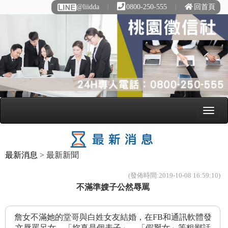
@liidda
∣
0800-250-555
∣
回首頁
最新消息
> 最新新聞
(發佈時間:2019-10-08 16:59:10)
不滿準嫂子公然辱罵
詹女不滿她的堂哥與白姓女友結婚，在FB和通訊軟體發
文辱罵呂女，「妳真是個表子」、「假掰女」等粗鄙話