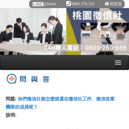
@liidda
∣
0800-250-555
∣
回首頁
問題:
你們徵信社都怎麼挑選在徵信社工作、徵信從業
團隊的成員呢？
說明: