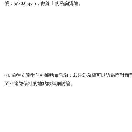
號：@802pqylp，做線上的諮詢溝通。
03. 前往立達徵信社據點做諮詢：若是您希望可以透過面對
至立達徵信社的地點做詳細討論。