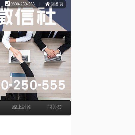
∣
0800-250-555
∣
回首頁
線上討論
問與答