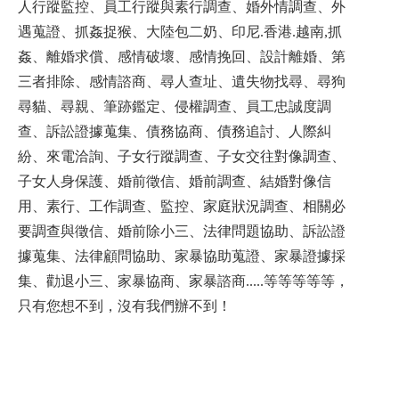
人行蹤監控、員工行蹤與素行調查、婚外情調查、外
遇蒐證、抓姦捉猴、大陸包二奶、印尼.香港.越南,抓
姦、離婚求償、感情破壞、感情挽回、設計離婚、第
三者排除、感情諮商、尋人查址、遺失物找尋、尋狗
尋貓、尋親、筆跡鑑定、侵權調查、員工忠誠度調
查、訴訟證據蒐集、債務協商、債務追討、人際糾
紛、來電洽詢、子女行蹤調查、子女交往對像調查、
子女人身保護、婚前徵信、婚前調查、結婚對像信
用、素行、工作調查、監控、家庭狀況調查、相關必
要調查與徵信、婚前除小三、法律問題協助、訴訟證
據蒐集、法律顧問協助、家暴協助蒐證、家暴證據採
集、勸退小三、家暴協商、家暴諮商.....等等等等等，
只有您想不到，沒有我們辦不到！